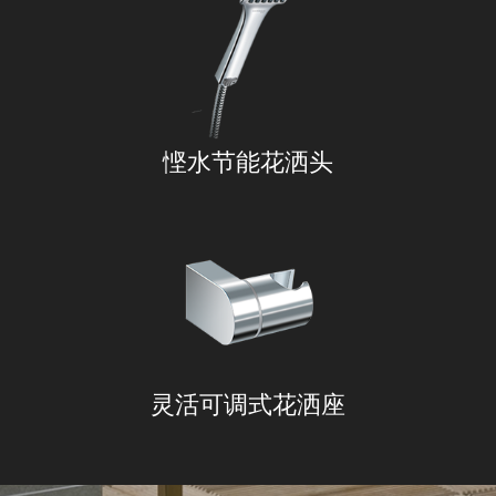
悭水节能花洒头
灵活可调式花洒座