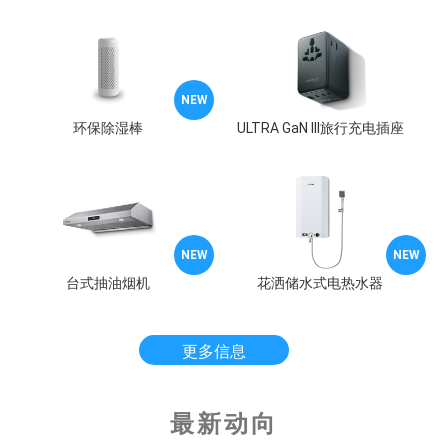
NEW
NEW
嵌入式单门雪柜
环保除湿棒
ULTRA GaN III旅行充电插座
无线摺叠多向环迴扇
NEW
NEW
迷你韩式光波烧烤炉
台式抽油烟机
花洒储水式电热水器
花洒储水式电热水器
更多信息
最新动向