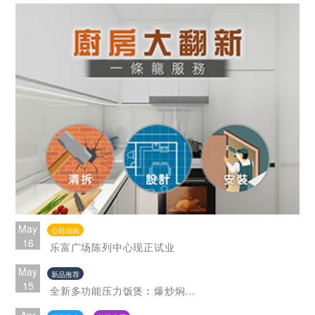
May
公司动向
16
乐富广场陈列中心现正试业
May
新品推荐
15
全新多功能压力饭煲︰爆炒焖炖一煲搞掂 全家共享美味
Apr