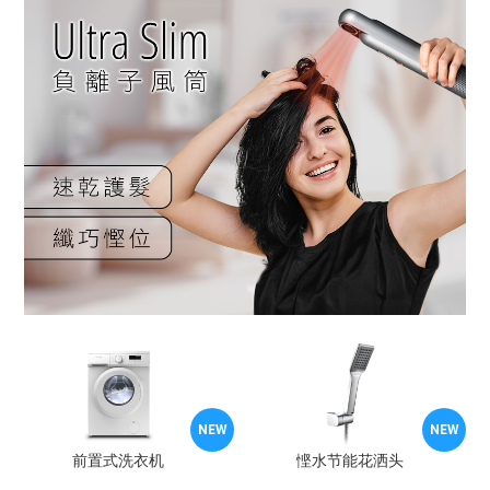
NEW
NEW
NEW
NEW
超薄台式抽油烟机
前置式洗衣机
UVC等离子空气净化风扇
悭水节能花洒头