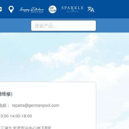
繁
简
最新动向
销售店搜寻
化器
维修服务
携维修)
电邮： repairs@germanpool.com
0 14:00-18:00
号三湘九龙湾货运中心地下B室