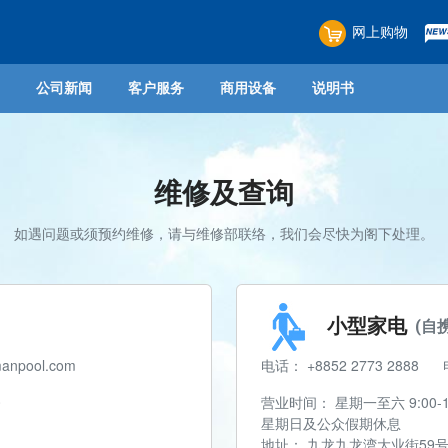
网上购物
公司新闻
客户服务
商用设备
说明书
维修及查询
地商用电磁炉
创办人
陈列中心
人才招聘
座台商用电磁炉
保用登记
媒体报导
常见问题
太阳能发电系统
意见收集
油烟净
如遇问题或须预约维修，请与维修部联络，我们会尽快为阁下处理。
小型家电
(自
anpool.com
电话： +8852 2773 2888
0
营业时间： 星期一至六 9:00-13:0
星期日及公众假期休息
地址： 九龙九龙湾大业街59