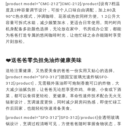
[product model="CMC-212"]CMC-212[/product]设有7档温
度及2种容量调节设计，可按个人口味自由调配，加上80及
90°C热水模式，沖调咖啡、花茶或热饮同样方便。1.2公升大
容量可拆式水箱，减少频繁加水，更适合日常使用。简约时尚
机身配备多款颜色选择，无论放在家中、书房或办公室，都能
为爸爸打造专属的悠闲咖啡时光，让他忙碌之余亦能随时享受
片刻放松。
❤️送爸爸零负担免油炸健康美味
送给注重健康、又热爱美食的爸爸一份实用又贴心的选择。
[product model="SFO-312"]德国宝玻璃光速炸锅SFO-
312[/product]，无需额外落油即可炮制香脆可口的炸物，大
大减少油腻负担，让爸爸无论想享受炸鸡、串烧、小食或下酒
菜，都可以食得更轻松、更健康。革命性速炸技术配合无火无
辐射设计，烹调速度更快，同时减少厨房闷热感，即使忙碌工
作后回家，也能轻松快速准备美食。
[product model="SFO-312"]SFO-312[/product]全透明玻璃
锅设计，烹调过程清晰可见，方便爸爸随时掌握食物状态，享