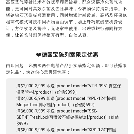
高压蒸气喷射技术有效抚平顽固皱褶，配合深层净化蒸气功
能，更可同时高效杀菌及去除异味，令衣物保持清新洁净。不
锈钢钻石形熨板顺滑耐用，同时增添时尚质感。高档及环保低
档蒸气模式可按不同衣物自由调节，加上纤巧流线型机身设
计，方便收纳及携带，无论家中使用、出差或旅行都同样方
便，让爸爸时刻保持整齐有型、自信从容。
❤️德国宝陈列室限定优惠
由即日起，凡购买两件电器产品折实满指定金额，即可获赠限
定礼品^，为这份心意再添惊喜：
满$2,000-3,999 即送 [product model="VTB-395"]真空保
温吸管杯[/product]（价值$399）
满$4,000-5,999 即送 [product model="KPD-124"]韩国
Megastone排水镬[/product]（价值$699）
满$6,000-7,999 即送 [product model="SSB-
SET4"]FreshLock可微波不銹钢保鲜盒[/product]（价值
$999）
满$8,000-9,999 即送 [product model="KPD-124"]韩国