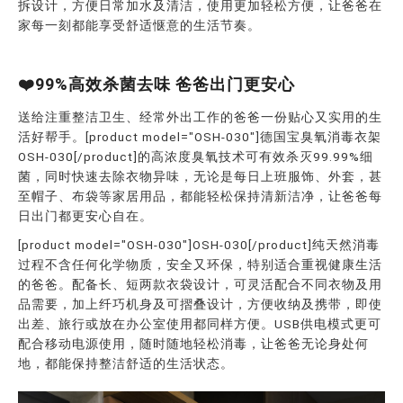
拆设计，方便日常加水及清洁，使用更加轻松方便，让爸爸在
家每一刻都能享受舒适惬意的生活节奏。
❤️99%高效杀菌去味 爸爸出门更安心
送给注重整洁卫生、经常外出工作的爸爸一份贴心又实用的生
活好帮手。[product model="OSH-030"]德国宝臭氧消毒衣架
OSH-030[/product]的高浓度臭氧技术可有效杀灭99.99%细
菌，同时快速去除衣物异味，无论是每日上班服饰、外套，甚
至帽子、布袋等家居用品，都能轻松保持清新洁净，让爸爸每
日出门都更安心自在。
[product model="OSH-030"]OSH-030[/product]纯天然消毒
过程不含任何化学物质，安全又环保，特别适合重视健康生活
的爸爸。配备长、短两款衣袋设计，可灵活配合不同衣物及用
品需要，加上纤巧机身及可摺叠设计，方便收纳及携带，即使
出差、旅行或放在办公室使用都同样方便。USB供电模式更可
配合移动电源使用，随时随地轻松消毒，让爸爸无论身处何
地，都能保持整洁舒适的生活状态。