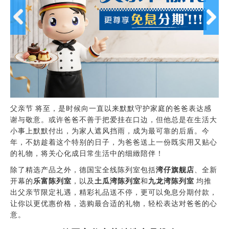
父亲节
将至，是时候向一直以来默默守护家庭的爸爸表达感
谢与敬意。或许爸爸不善于把爱挂在口边，但他总是在生活大
小事上默默付出，为家人遮风挡雨，成为最可靠的后盾。今
年，不妨趁着这个特别的日子，为爸爸送上一份既实用又贴心
的礼物，将关心化成日常生活中的细緻陪伴！
除了精选产品之外，德国宝全线陈列室包括
湾仔旗舰店
、全新
开幕的
乐富陈列室
，以及
土瓜湾陈列室
和
九龙湾陈列室
均推
出父亲节限定礼遇，精彩礼品送不停，更可以免息分期付款，
让你以更优惠价格，选购最合适的礼物，轻松表达对爸爸的心
意。