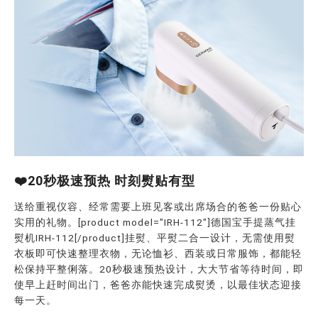
❤️20秒极速预热 时刻熨贴有型
送给重视仪容、经常需要上班见客或出席场合的爸爸一份贴心
实用的礼物。[product model="IRH-112"]德国宝手提蒸气挂
熨机IRH-112[/product]挂熨、平熨二合一设计，无需使用熨
衣板即可快速整理衣物，无论恤衫、西装或日常服饰，都能轻
松保持平整俐落。20秒极速预热设计，大大节省等待时间，即
使早上赶时间出门，爸爸亦能快速完成熨烫，以最佳状态迎接
每一天。