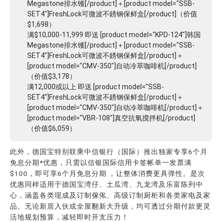
Megastone排水镬[/product]＋[product model="SSB-
SET4"]FreshLock可微波不銹钢保鲜盒[/product]（价值
$1,698）
满$10,000-11,999 即送 [product model="KPD-124"]韩国
Megastone排水镬[/product]＋[product model="SSB-
SET4"]FreshLock可微波不銹钢保鲜盒[/product]＋
[product model="CMV-350"]自动冷萃咖啡机[/product]
（价值$3,178）
满12,000或以上 即送 [product model="SSB-
SET4"]FreshLock可微波不銹钢保鲜盒[/product]＋
[product model="CMV-350"]自动冷萃咖啡机[/product]＋
[product model="VBR-108"]真空抗氧搅拌机[/product]
（价值$6,059）
此外，德国宝特别联乘
中信银行（国际）
推出独家专享6个月
免息分期*优惠，只需以信银国际信用卡签帐单一发票满
$100，即可享6个月
免息分期
，让整体消费更具弹性。是次
优惠同样适用于德国宝湾仔、土瓜湾、九龙湾及乐富陈列中
心，涵盖各类
现成及订制傢俬
、
高级订制厨柜
和各类
家电及家
品
。无论新居入伙或全屋翻新大升级，均可透过分期付款更灵
活地规划预算，减轻即时开支压力！