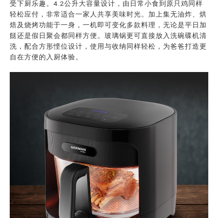
受下厨乐趣。4.2公升大容量设计，由日常小食到原只鸡同样
轻松应付，非常适合一家人共享美味时光。加上集无油炸、烘
焙及烧烤功能于一身，一机即可变化多款料理，无论是平日加
餸还是假日聚会都同样方便。玻璃锅更可直接放入洗碗碟机清
洗，配合方形悭位设计，使用与收纳同样轻松，为爸爸打造更
自在方便的入厨体验。