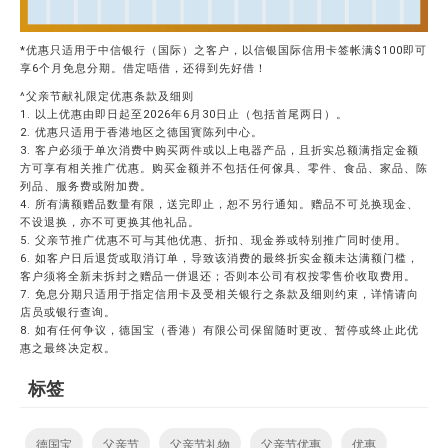
*优惠只适用于中信银行（国际）之客户，以信银国际信用卡签帐满$100即可
享6个月免息分期。借定唔借，还得到先好借！
^父亲节献礼限定优惠条款及细则
1. 以上优惠由即日起至2026年6月30日止（包括首尾两日）。
2. 优惠只适用于香港地区之德国寳陈列中心。
3. 客户必须于单次消费中购买两件或以上电器产品，且折实总额满指定金额
方可享有相关推广优惠。购买金额并不包括任何傢具、零件、食品、家品、陈
列品、服务费或附加费。
4. 所有满额赠品数量有限，送完即止，恕不另行通知。赠品不可兑换现金、
不设退换，亦不可更换其他礼品。
5. 父亲节推广优惠不可与其他优惠、折扣、现金券或特别推广同时使用。
6. 如客户日后退货或取消订单，导致该消费的最终折实金额未达满额门槛，
客户须将全新未拆封之赠品一併退还；否则本公司有权按零售价收取费用。
7. 免息分期只适用于指定信用卡及受相关银行之条款及细则约束，详情请向
店员或银行查询。
8. 如有任何争议，德国宝（香港）有限公司保留随时更改、暂停或终止此优
惠之最终决定权。
标签
德国宝
父亲节
父亲节礼物
父亲节优惠
优惠