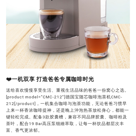
❤️一机双享 打造爸爸专属咖啡时光
送给喜欢慢慢享受生活、重视生活品味的爸爸一份窝心之选。
[product model="CMC-212"]德国宝随芯咖啡泡茶机CMC-
212[/product]，一机集合咖啡与泡茶功能，无论爸爸习惯早
上来一杯香浓咖啡提神，还是晚上沖泡热茶放松身心，都能一
键轻松完成。配备3款胶囊槽，兼容不同品牌胶囊、咖啡粉及
茶叶，配合19 Bar高压泵细緻萃取，让每一杯饮品都层次丰
富、香气更浓郁。