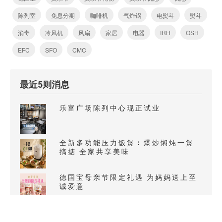
陈列室
免息分期
咖啡机
气炸锅
电熨斗
熨斗
消毒
冷风机
风扇
家居
电器
IRH
OSH
EFC
SFO
CMC
最近5则消息
乐富广场陈列中心现正试业
全新多功能压力饭煲︰爆炒焖炖一煲
搞掂 全家共享美味
德国宝母亲节限定礼遇 为妈妈送上至
诚爱意
「风火轮」气炸微蒸烤焗炉 双风轮烹
饪革命