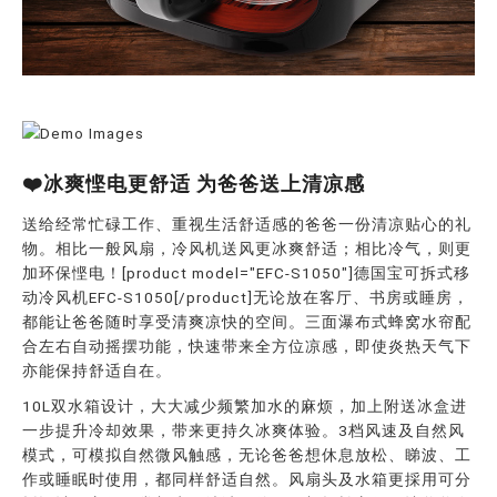
❤️冰爽悭电更舒适 为爸爸送上清凉感
送给经常忙碌工作、重视生活舒适感的爸爸一份清凉贴心的礼
物。相比一般风扇，冷风机送风更冰爽舒适；相比冷气，则更
加环保悭电！[product model="EFC-S1050"]德国宝可拆式移
动冷风机EFC-S1050[/product]无论放在客厅、书房或睡房，
都能让爸爸随时享受清爽凉快的空间。三面瀑布式蜂窝水帘配
合左右自动摇摆功能，快速带来全方位凉感，即使炎热天气下
亦能保持舒适自在。
10L双水箱设计，大大减少频繁加水的麻烦，加上附送冰盒进
一步提升冷却效果，带来更持久冰爽体验。3档风速及自然风
模式，可模拟自然微风触感，无论爸爸想休息放松、睇波、工
作或睡眠时使用，都同样舒适自然。风扇头及水箱更採用可分